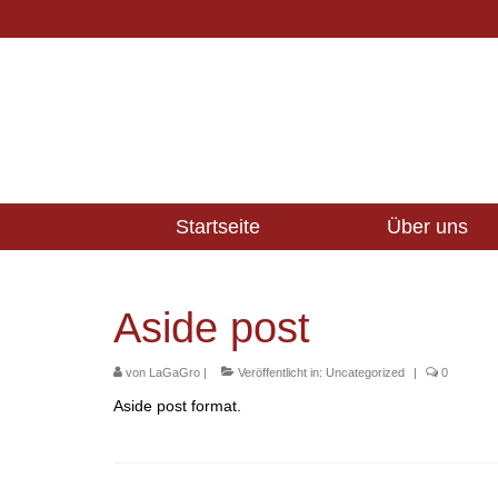
Startseite
Über uns
Aside post
von
LaGaGro
|
Veröffentlicht in:
Uncategorized
|
0
Aside post format.