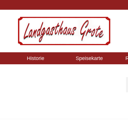
Historie
Speisekarte
R