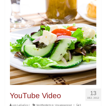
13
YouTube Video
DEZ. 2012
von
LaGaGro
|
Veröffentlicht in:
Uncategorized
|
0