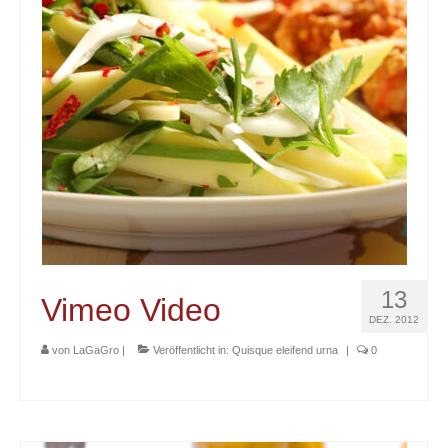
Kontakt
13
Vimeo Video
DEZ. 2012
von
LaGaGro
|
Veröffentlicht in:
Quisque eleifend urna
|
0